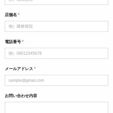
店舗名
*
電話番号
*
お
メールアドレス
*
問
い
合
わ
せ
内
お問い合わせ内容
容
*
*