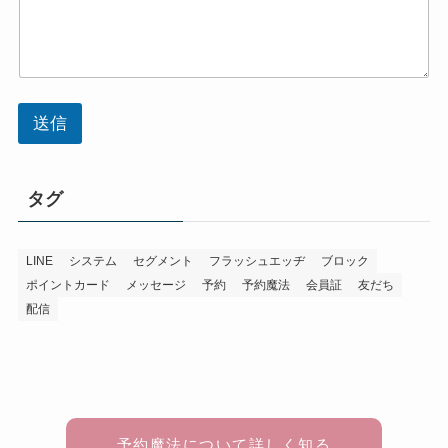
電
話
番
号
送信
タグ
LINE
システム
セグメント
フラッシュエッヂ
ブロック
ポイントカード
メッセージ
予約
予約魔法
会員証
友だち
配信
予約魔法について詳しく知る