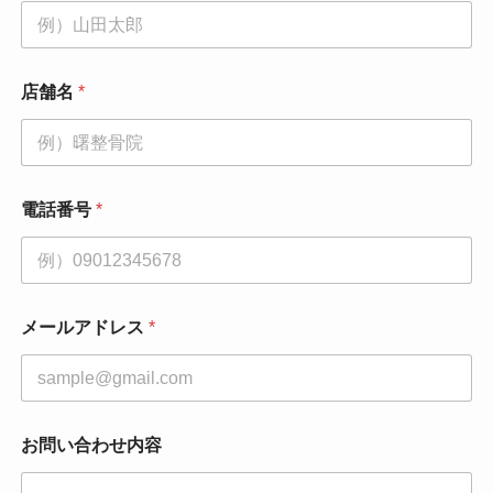
店舗名
*
電話番号
*
*
メールアドレス
*
お
問
い
合
わ
せ
お問い合わせ内容
内
容