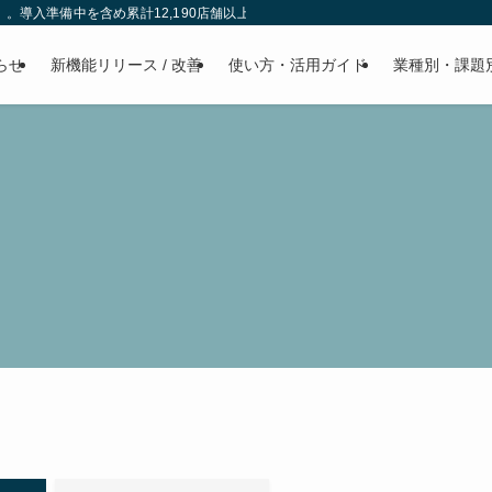
」。導入準備中を含め累計12,190店舗以上に選ばれています。電話対応や無断キ
らせ
新機能リリース / 改善
使い方・活用ガイド
業種別・課題