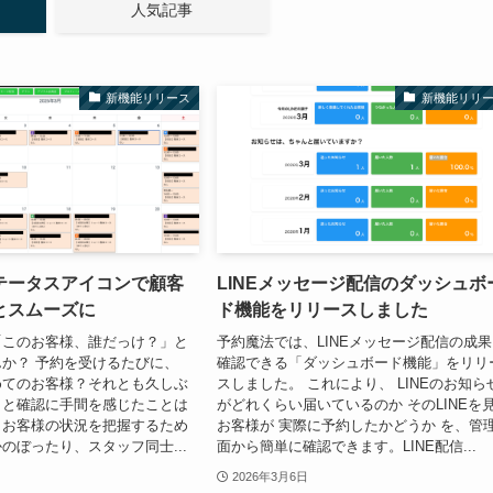
人気記事
新機能リリース
新機能リリ
テータスアイコンで顧客
LINEメッセージ配信のダッシュボ
とスムーズに
ド機能をリリースしました
「このお客様、誰だっけ？」と
予約魔法では、LINEメッセージ配信の成
か？ 予約を受けるたびに、
確認できる「ダッシュボード機能」をリリ
めてのお客様？それとも久しぶ
スしました。 これにより、 LINEのお知ら
」と確認に手間を感じたことは
がどれくらい届いているのか そのLINEを
？お客様の状況を把握するため
お客様が 実際に予約したかどうか を、管
のぼったり、スタッフ同士...
面から簡単に確認できます。LINE配信...
2026年3月6日