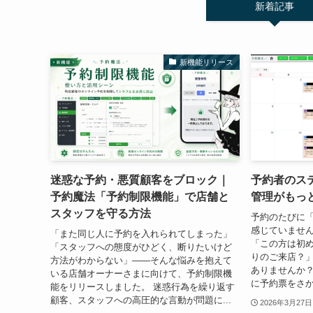
新着記事
新機能リリース
迷惑な予約・悪質顧客をブロック｜
予約者のス
予約魔法「予約制限機能」で店舗と
管理がもっ
スタッフを守る方法
予約のたびに
感じていません
「また同じ人に予約を入れられてしまった」
「この方は初
「スタッフへの態度がひどく、断りたいけど
りのご来店？
方法がわからない」——そんな悩みを抱えて
ありませんか
いる店舗オーナーさまに向けて、予約制限機
に予約票をさか
能をリリースしました。 迷惑行為を繰り返す
顧客、スタッフへの高圧的な言動が問題に...
2026年3月27日