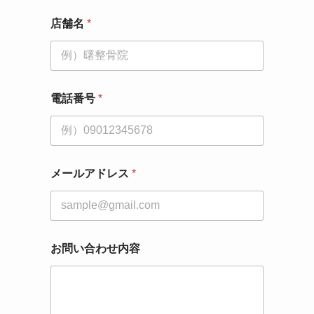
電
店舗名
*
話
番
号
*
メ
ー
電話番号
*
ル
ア
ド
レ
ス
メールアドレス
*
お問い合わせ内容