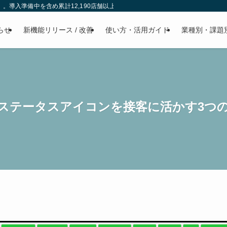
」。導入準備中を含め累計12,190店舗以上に選ばれています。電話対応や無断キ
らせ
新機能リリース / 改善
使い方・活用ガイド
業種別・課題
ステータスアイコンを接客に活かす3つ